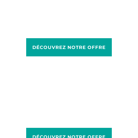
Copie / Print / Scan
DÉCOUVREZ NOTRE OFFRE
Affichage dynamique
DÉCOUVREZ NOTRE OFFRE